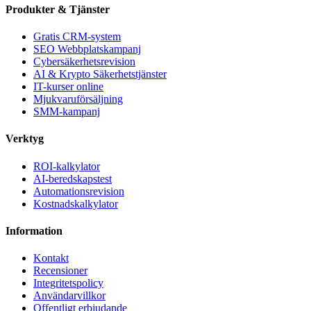
Produkter & Tjänster
Gratis CRM-system
SEO Webbplatskampanj
Cybersäkerhetsrevision
AI & Krypto Säkerhetstjänster
IT-kurser online
Mjukvaruförsäljning
SMM-kampanj
Verktyg
ROI-kalkylator
AI-beredskapstest
Automationsrevision
Kostnadskalkylator
Information
Kontakt
Recensioner
Integritetspolicy
Användarvillkor
Offentligt erbjudande