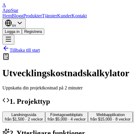
A
AppStar
Hem
Blogg
Produkter
Tjänster
Kunder
Kontakt
sv
Logga in
Registrera
Tillbaka till start
Utvecklingskostnadskalkylator
Uppskatta din projektkostnad på 2 minuter
1. Projekttyp
Landningssida
Företagswebbplats
Webbapplikation
från $1,500 · 2 veckor
från $5,000 · 4 veckor
från $15,000 · 8 veckor
2. Ytterligare funktioner