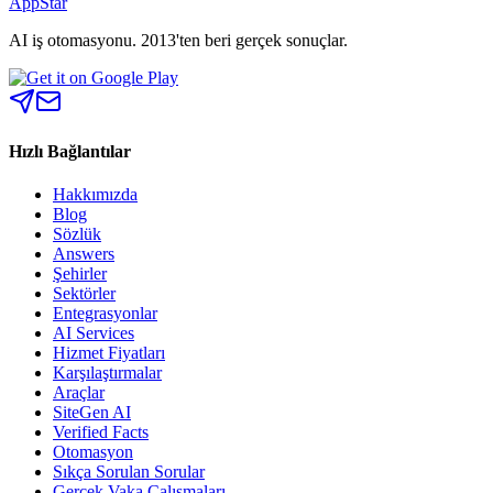
AppStar
AI iş otomasyonu. 2013'ten beri gerçek sonuçlar.
Hızlı Bağlantılar
Hakkımızda
Blog
Sözlük
Answers
Şehirler
Sektörler
Entegrasyonlar
AI Services
Hizmet Fiyatları
Karşılaştırmalar
Araçlar
SiteGen AI
Verified Facts
Otomasyon
Sıkça Sorulan Sorular
Gerçek Vaka Çalışmaları