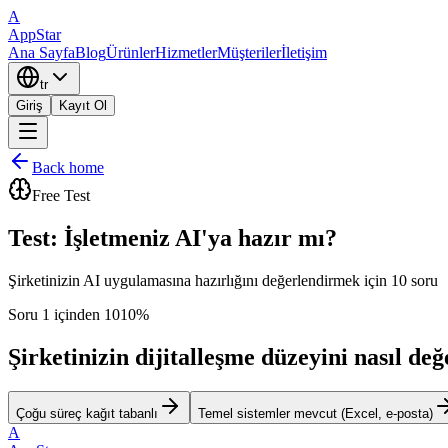
A
AppStar
Ana Sayfa
Blog
Ürünler
Hizmetler
Müşteriler
İletişim
tr
Giriş
Kayıt Ol
Back home
Free Test
Test: İşletmeniz AI'ya hazır mı?
Şirketinizin AI uygulamasına hazırlığını değerlendirmek için 10 soru
Soru 1 içinden 10
10%
Şirketinizin dijitalleşme düzeyini nasıl değ
Çoğu süreç kağıt tabanlı
Temel sistemler mevcut (Excel, e-posta)
A