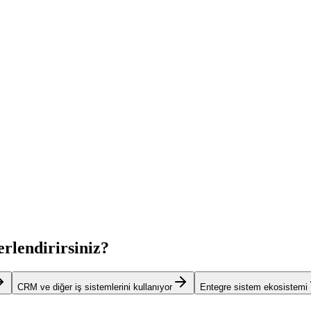
erlendirirsiniz?
CRM ve diğer iş sistemlerini kullanıyor
Entegre sistem ekosistemi