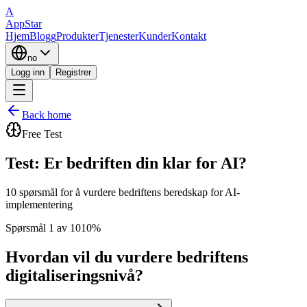
A
AppStar
Hjem
Blogg
Produkter
Tjenester
Kunder
Kontakt
no
Logg inn
Registrer
Back home
Free Test
Test: Er bedriften din klar for AI?
10 spørsmål for å vurdere bedriftens beredskap for AI-
implementering
Spørsmål 1 av 10
10%
Hvordan vil du vurdere bedriftens
digitaliseringsnivå?