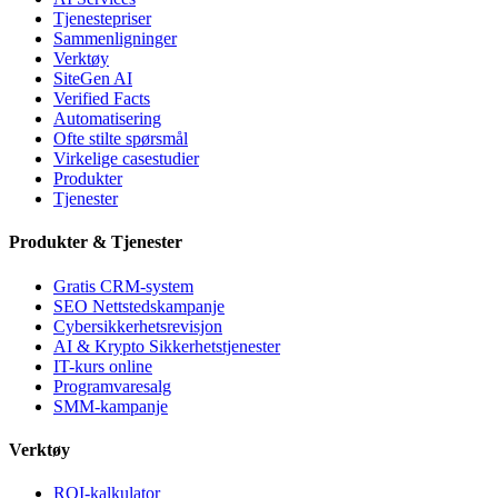
Tjenestepriser
Sammenligninger
Verktøy
SiteGen AI
Verified Facts
Automatisering
Ofte stilte spørsmål
Virkelige casestudier
Produkter
Tjenester
Produkter & Tjenester
Gratis CRM-system
SEO Nettstedskampanje
Cybersikkerhetsrevisjon
AI & Krypto Sikkerhetstjenester
IT-kurs online
Programvaresalg
SMM-kampanje
Verktøy
ROI-kalkulator