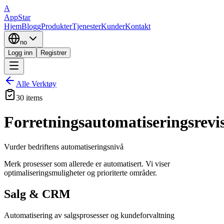
A
AppStar
Hjem
Blogg
Produkter
Tjenester
Kunder
Kontakt
no
Logg inn
Registrer
Alle Verktøy
30 items
Forretningsautomatiseringsrevi
Vurder bedriftens automatiseringsnivå
Merk prosesser som allerede er automatisert. Vi viser
optimaliseringsmuligheter og prioriterte områder.
Salg & CRM
Automatisering av salgsprosesser og kundeforvaltning