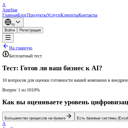
A
AppStar
Главная
Блог
Продукты
Услуги
Клиенты
Контакты
ru
Войти
Регистрация
На главную
Бесплатный тест
Тест: Готов ли ваш бизнес к AI?
10 вопросов для оценки готовности вашей компании к внедре
Вопрос 1 из 10
10%
Как вы оцениваете уровень цифровиза
Большинство процессов на бумаге
Есть базовые системы (Excel,
A